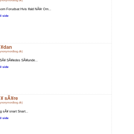
Synonymordbog.dk)
om Forudsat Hvis Ifald NÃ¥r Om...
il side
¥dan
Synonymordbog.dk)
 SÃ¥ SÃ¥ledes SÃ¥lunde...
il side
¥ sÃ¥re
Synonymordbog.dk)
ig sÃ¥ snart Snart...
il side