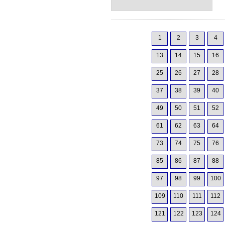
1
2
3
4
13
14
15
16
25
26
27
28
37
38
39
40
49
50
51
52
61
62
63
64
73
74
75
76
85
86
87
88
97
98
99
100
109
110
111
112
121
122
123
124