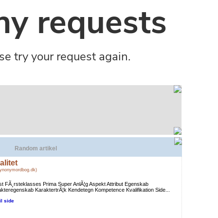
Random artikel
alitet
Synonymordbog.dk)
t FÃ¸rsteklasses Prima Super AnlÃ¦g Aspekt Attribut Egenskab
kteregenskab KaraktertrÃ¦k Kendetegn Kompetence Kvalifikation Side...
il side