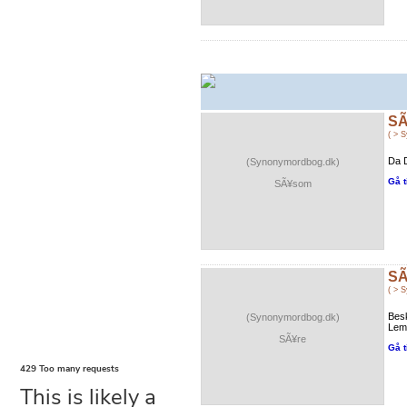
S
( > 
Da D
(Synonymordbog.dk)
Gå t
SÃ¥som
SÃ
( > 
Besk
(Synonymordbog.dk)
Leml
SÃ¥re
Gå t