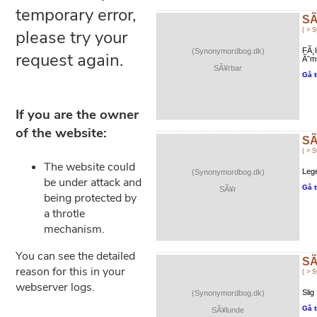
SÃ
( > 
FÃ¸l
(Synonymordbog.dk)
Ã˜ms
SÃ¥rbar
Gå t
SÃ
( > 
Lege
(Synonymordbog.dk)
Gå t
SÃ¥r
SÃ
( > 
Slig
(Synonymordbog.dk)
Gå t
SÃ¥lunde