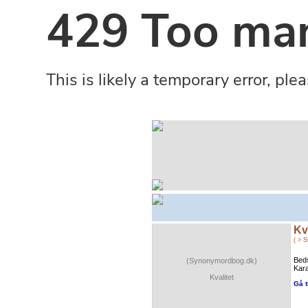
Kv
( > 
Beds
(Synonymordbog.dk)
Kara
Kvalitet
Gå t