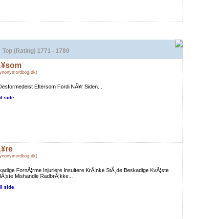
Top (Rating) 1771 - 1780
Ã¥som
Synonymordbog.dk)
esformedelst Eftersom Fordi NÃ¥r Siden...
il side
¥re
Synonymordbog.dk)
adige FornÃ¦rme Injuriere Insultere KrÃ¦nke StÃ¸de Beskadige KvÃ¦ste
Ã¦ste Mishandle RadbrÃ¦kke...
il side