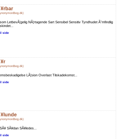
¥rbar
Synonymordbog.dk)
som LetbevÃ¦gelig NÃ¦rtagende Sart Sensibel Sensitiv Tyndhudet Ã˜mfindlig
kindet...
il side
¥r
Synonymordbog.dk)
msbeskadigelse LÃ¦sion Overlast Tilskadekomst...
il side
¥lunde
Synonymordbog.dk)
 SÃ¥ SÃ¥dan SÃ¥ledes...
il side