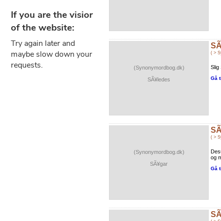
SÃ
( > 
Slig
(Synonymordbog.dk)
Gå t
SÃ¥ledes
SÃ
( > 
Desu
(Synonymordbog.dk)
og m
SÃ¥gar
Gå t
SÃ