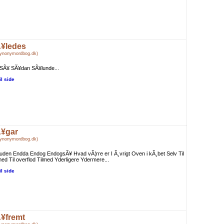
¥ledes
Synonymordbog.dk)
 SÃ¥ SÃ¥dan SÃ¥lunde...
il side
¥gar
Synonymordbog.dk)
den Endda Endog EndogsÃ¥ Hvad vÃ¦rre er I Ã¸vrigt Oven i kÃ¸bet Selv Til
ed Til overflod Tilmed Yderligere Ydermere...
il side
¥fremt