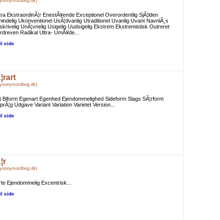
Synonymordbog.dk)
ra EkstraordinÃ¦r EnestÃ¥ende Exceptionel Overordentlig SjÃ¦lden
indelig Ukonventionel UsÃ¦dvanlig Utraditionel Uvanlig Uvant NavnlÃ¸s
krivelig UnÃ¦vnelig Usigelig Uudsigelig Ekstrem Ekstremistisk Outreret
dreven Radikal Ultra- UmÃ¥de...
il side
¦rart
Synonymordbog.dk)
t Biform Egenart Egenhed Ejendommelighed Sideform Slags SÃ¦rform
prÃ¦g Udgave Variant Variation Varietet Version...
il side
¦r
Synonymordbog.dk)
te Ejendommelig Excentrisk...
il side