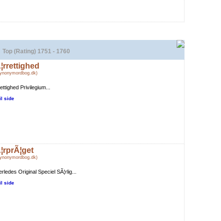
Top (Rating) 1751 - 1760
¦rrettighed
Synonymordbog.dk)
ettighed Privilegium...
il side
¦rprÃ¦get
Synonymordbog.dk)
rledes Original Speciel SÃ¦rlig...
il side