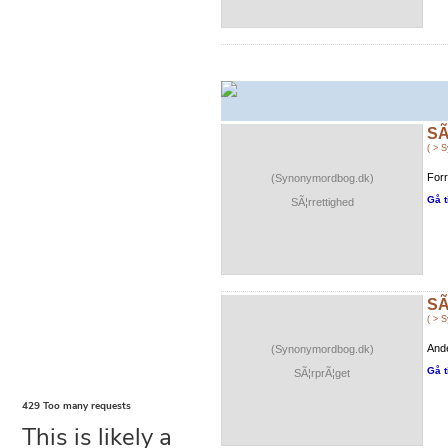
SÃ
( > 
Forr
(Synonymordbog.dk)
Gå t
SÃ¦rrettighed
SÃ
( > 
Ande
(Synonymordbog.dk)
Gå t
SÃ¦rprÃ¦get