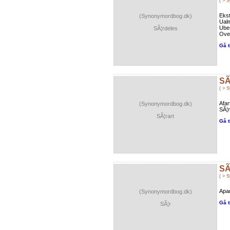
( > 
Ekst
(Synonymordbog.dk)
Ualm
Ubes
SÃ¦rdeles
Over
Gå t
SÃ
( > 
Afar
(Synonymordbog.dk)
SÃ¦r
SÃ¦rart
Gå t
SÃ
( > 
Apar
(Synonymordbog.dk)
Gå t
SÃ¦r