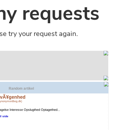
Random artikel
vÃ¥genhed
Synonymordbog.dk)
agelse Interesse Opslugthed Optagethed...
il side