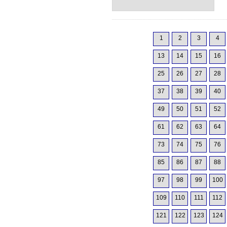
1
2
3
4
13
14
15
16
25
26
27
28
37
38
39
40
49
50
51
52
61
62
63
64
73
74
75
76
85
86
87
88
97
98
99
100
109
110
111
112
121
122
123
124