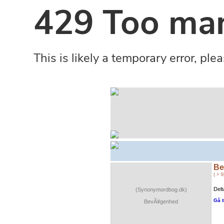
Be
( > 
Delt
(Synonymordbog.dk)
Gå t
BevÃ¥genhed