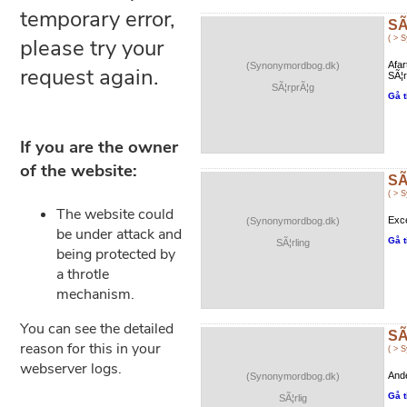
SÃ
( > 
Afar
(Synonymordbog.dk)
SÃ¦r
SÃ¦rprÃ¦g
Gå t
SÃ
( > 
Exce
(Synonymordbog.dk)
Gå t
SÃ¦rling
SÃ
( > 
Ande
(Synonymordbog.dk)
Gå t
SÃ¦rlig