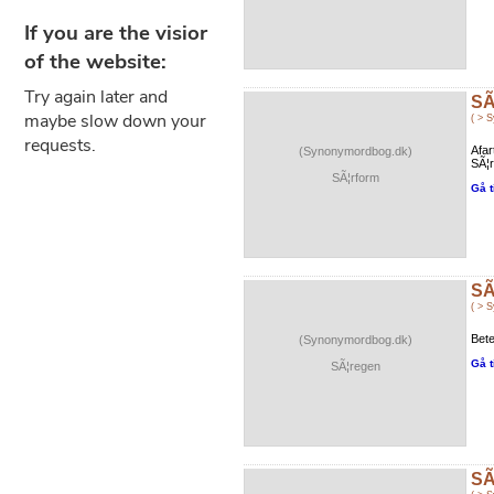
SÃ
( > 
Afar
(Synonymordbog.dk)
SÃ¦r
SÃ¦rform
Gå t
SÃ
( > 
Bete
(Synonymordbog.dk)
Gå t
SÃ¦regen
SÃ