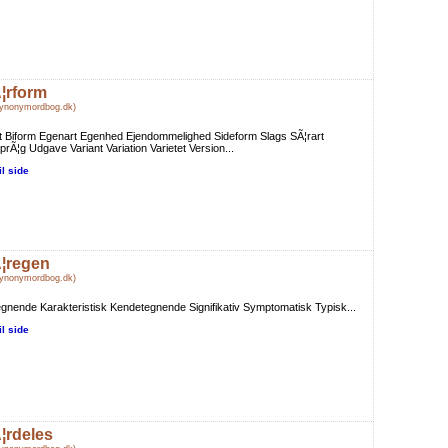
¦rform
Synonymordbog.dk)
t Biform Egenart Egenhed Ejendommelighed Sideform Slags SÃ¦rart
prÃ¦g Udgave Variant Variation Varietet Version...
il side
¦regen
Synonymordbog.dk)
gnende Karakteristisk Kendetegnende Signifikativ Symptomatisk Typisk...
il side
¦rdeles