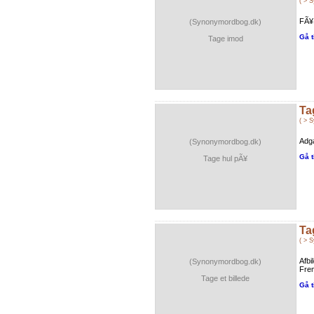
( > 
FÃ¥
(Synonymordbog.dk)
Gå t
Tage imod
Ta
( > 
Adg
(Synonymordbog.dk)
Gå t
Tage hul pÃ¥
Ta
( > 
Afbi
(Synonymordbog.dk)
Frem
Tage et billede
Gå t