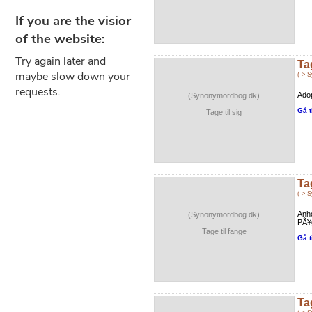
Tag
( > 
Adop
(Synonymordbog.dk)
Gå t
Tage til sig
Ta
( > 
Anho
(Synonymordbog.dk)
PÃ¥g
Tage til fange
Gå t
Ta