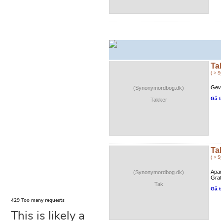
Ta
( > 
Gevi
(Synonymordbog.dk)
Gå t
Takker
Ta
( > 
Apan
(Synonymordbog.dk)
Grat
Tak
Gå t