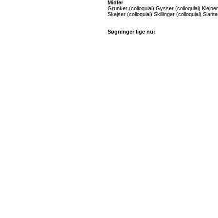
Midler
Grunker (colloquial) Gysser (colloquial) Klejne
Skejser (colloquial) Skillinger (colloquial) Slante
Søgninger lige nu: