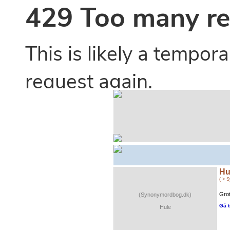
Hu
( > 
Grot
(Synonymordbog.dk)
Gå t
Hule