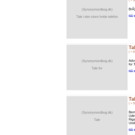
( > 
BrÃ¦
(Synonymordbog.dk)
Gå t
Tale i den store hvide telefon
Tal
( > 
Adv
(Synonymordbog.dk)
for 
Tale for
Gå t
Ta
( > 
BemÃ
(Synonymordbog.dk)
Udt
Rig
Tale
Unde
Gå t