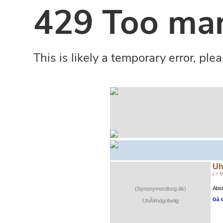
Uh
( > 
Abst
(Synonymordbog.dk)
Gå t
UhÃ¥ndgribelig