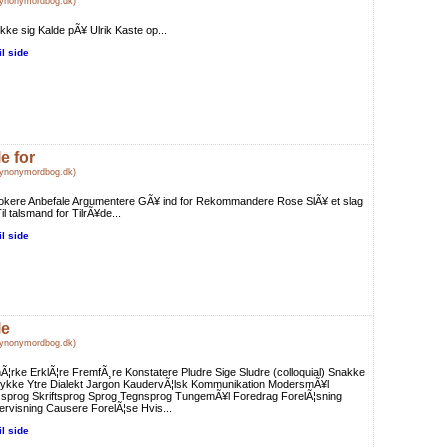
Synonymordbog.dk)
kke sig Kalde pÃ¥ Ulrik Kaste op...
il side
e for
Synonymordbog.dk)
okere Anbefale Argumentere GÃ¥ ind for Rekommandere Rose SlÃ¥ et slag
Til talsmand for TilrÃ¥de...
il side
le
Synonymordbog.dk)
¦rke ErklÃ¦re FremfÃ¸re Konstatere Pludre Sige Sludre (colloquial) Snakke
rykke Ytre Dialekt Jargon KaudervÃ¦lsk Kommunikation ModersmÃ¥l
ssprog Skriftsprog Sprog Tegnsprog TungemÃ¥l Foredrag ForelÃ¦sning
rvisning Causere ForelÃ¦se Hvis...
il side