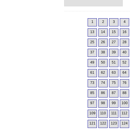
1
2
3
4
13
14
15
16
25
26
27
28
37
38
39
40
49
50
51
52
61
62
63
64
73
74
75
76
85
86
87
88
97
98
99
100
109
110
111
112
121
122
123
124