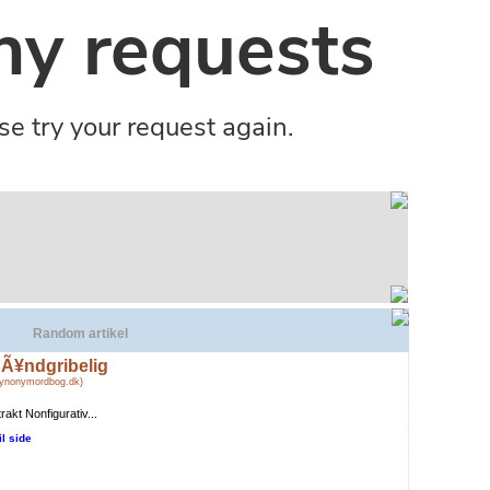
Random artikel
Ã¥ndgribelig
Synonymordbog.dk)
rakt Nonfigurativ...
il side