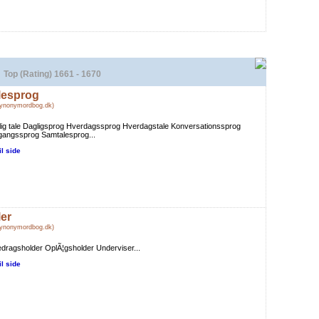
Top (Rating) 1661 - 1670
lesprog
Synonymordbog.dk)
ig tale Dagligsprog Hverdagssprog Hverdagstale Konversationssprog
angssprog Samtalesprog...
il side
ler
Synonymordbog.dk)
dragsholder OplÃ¦gsholder Underviser...
il side