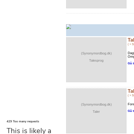
Ta
( > 
Dagl
(Synonymordbog.dk)
Omg
Talesprog
Gå t
Ta
( > 
Fore
(Synonymordbog.dk)
Gå t
Taler