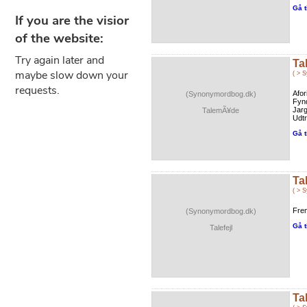
Gå t
Ta
( > 
Afor
(Synonymordbog.dk)
Fyn
Jarg
TalemÃ¥de
Udt
Gå t
Tal
( > 
Fre
(Synonymordbog.dk)
Gå t
Talefejl
Ta