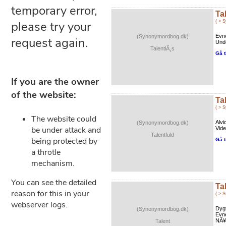
Ta
( > 
Evn
(Synonymordbog.dk)
Und
TalentlÃ¸s
Gå t
Ta
( > 
Alvi
(Synonymordbog.dk)
Vide
Talentfuld
Gå t
Ta
( > 
Dyg
(Synonymordbog.dk)
Evn
NÃ¥d
Talent