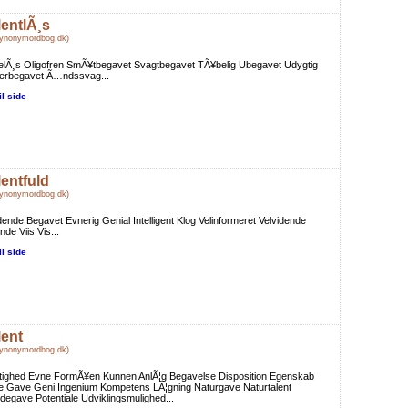
lentlÃ¸s
Synonymordbog.dk)
elÃ¸s Oligofren SmÃ¥tbegavet Svagtbegavet TÃ¥belig Ubegavet Udygtig
erbegavet Ã…ndssvag...
il side
lentfuld
Synonymordbog.dk)
dende Begavet Evnerig Genial Intelligent Klog Velinformeret Velvidende
nde Viis Vis...
il side
lent
Synonymordbog.dk)
tighed Evne FormÃ¥en Kunnen AnlÃ¦g Begavelse Disposition Egenskab
e Gave Geni Ingenium Kompetens LÃ¦gning Naturgave Naturtalent
egave Potentiale Udviklingsmulighed...