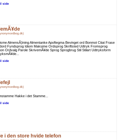
il side
lemÃ¥de
Synonymordbog.dk)
isme AlmensÃ¦tning Almentanke Apoftegma Bevinget ord Bonmot Citat Frase
dord Fyndsprog Idiom Maksime Ordsprog Skriftsted Udtryk Fromsprog
on Ordvalg Parole SkrivemÃ¥de Sprog Sprogbrug Stil Stilart Udtryksform
ryksmÃ¥de...
il side
efejl
Synonymordbog.dk)
mstamme Hakke i det Stamme...
il side
le i den store hvide telefon