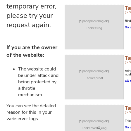
Ta
( > 
Bind
(Synonymordbog.dk)
Gå t
Tankestreg
Ta
( > 
Adsp
(Synonymordbog.dk)
ndsf
Tankespredt
Gå t
Ta
( > 
Telep
(Synonymordbog.dk)
Gå t
TankeoverfÃ¸ring