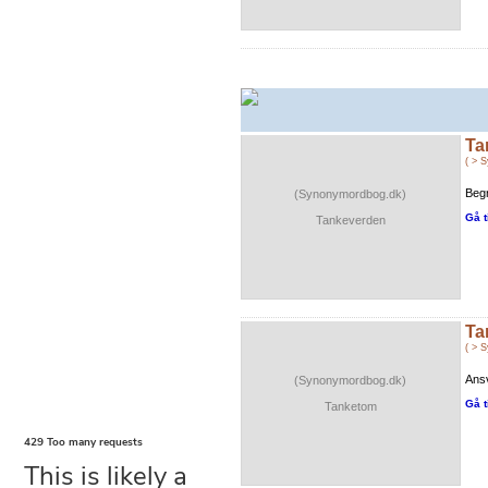
Ta
( > 
Begr
(Synonymordbog.dk)
Gå t
Tankeverden
Ta
( > 
Ansv
(Synonymordbog.dk)
Gå t
Tanketom