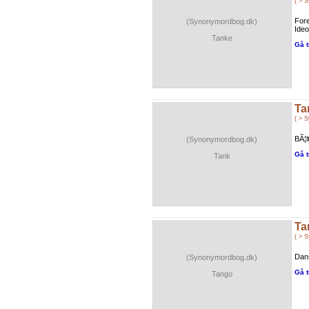
( > 
Fore
(Synonymordbog.dk)
Ideo
Tanke
Gå t
Ta
( > 
BÃ¦l
(Synonymordbog.dk)
Gå t
Tank
Ta
( > 
Dans
(Synonymordbog.dk)
Gå t
Tango