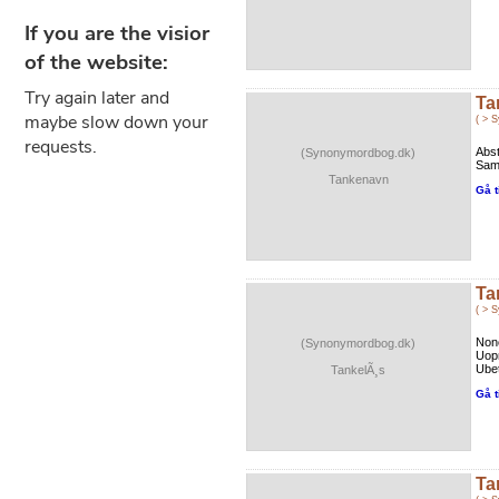
Ta
( > 
Abs
(Synonymordbog.dk)
Sam
Tankenavn
Gå t
Ta
( > 
Nonc
(Synonymordbog.dk)
Uop
Ube
TankelÃ¸s
Gå t
Ta