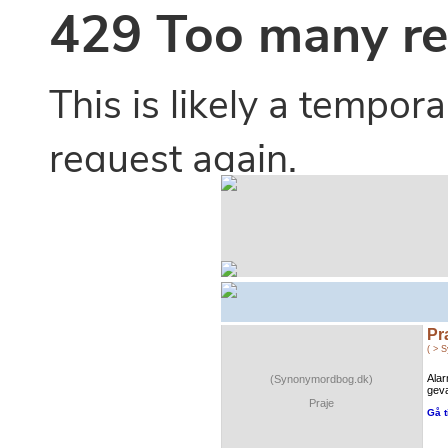
Pr
( > 
Ala
(Synonymordbog.dk)
geva
Praje
Gå t