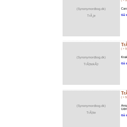
( > 
Card
(Synonymordbog.dk)
Gå t
TrÃ¸je
Tr
( > 
Krak
(Synonymordbog.dk)
Gå t
TrÃ¦ttekÃ¦r
Tr
( > 
Ans
(Synonymordbog.dk)
Udma
TrÃ¦tte
Gå t