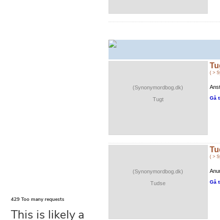
Tu
( > 
Anst
(Synonymordbog.dk)
Gå t
Tugt
Tu
( > 
Anur
(Synonymordbog.dk)
Gå t
Tudse