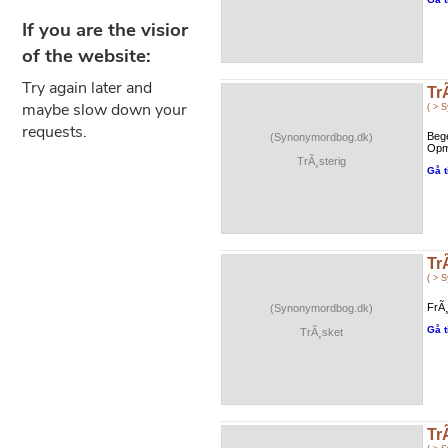
Tr
( > 
Bege
(Synonymordbog.dk)
Opm
TrÃ¸sterig
Gå t
Tr
( > 
FrÃ¸
(Synonymordbog.dk)
Gå t
TrÃ¸sket
Tr