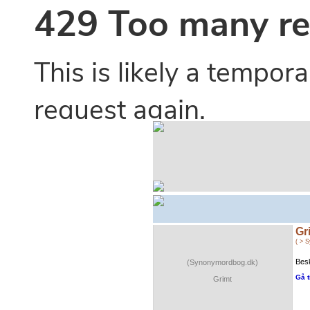
Gr
( > 
Besk
(Synonymordbog.dk)
Gå t
Grimt