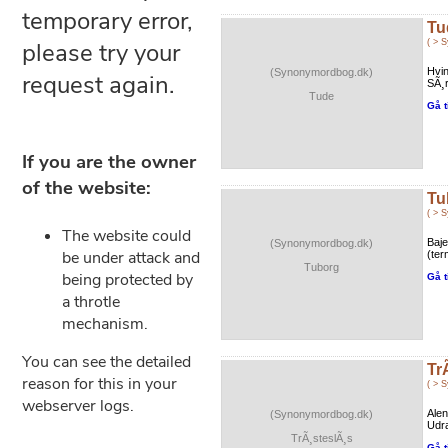
Tu
( > 
Hvin
(Synonymordbog.dk)
SÃ¸r
Tude
Gå t
Tu
( > 
Baje
(Synonymordbog.dk)
(ter
Tuborg
Gå t
Tr
( > 
Alen
(Synonymordbog.dk)
Udra
TrÃ¸steslÃ¸s
Gå t