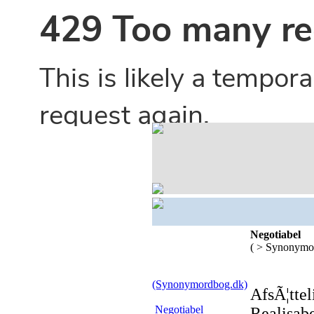
Negotiabel
( > Synonymo
(Synonymordbog.dk)
AfsÃ¦tte
Negotiabel
Realisabe