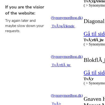
TvÃ¦rgÃ¥en
( > Synonymo
(Synonymordbog.dk)
Diagonal.
TvÃ¦rgÃ¥ende
Gå til sid
TvÃ¦rflÃ¸jte
( > Synonymo
(Synonymordbog.dk)
BlokflÃ¸j
TvÃ¦rflÃ¸jte
Gå til sid
TvÃ¦r
( > Synonymo
(Synonymordbog.dk)
Gnaven Ha
TvÃ¦r