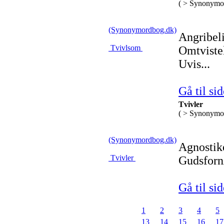
( > Synonymo
(Synonymordbog.dk)
Angribel
Tvivlsom
Omtviste
Uvis...
Gå til sid
Tvivler
( > Synonymo
(Synonymordbog.dk)
Agnostike
Tvivler
Gudsforn
Gå til sid
1
2
3
4
5
13
14
15
16
17