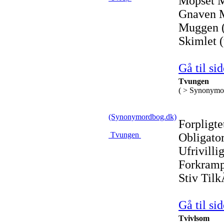
Mopset M
Gnaven M
Muggen (
Skimlet (
Gå til sid
Tvungen
( > Synonymo
(Synonymordbog.dk)
Forpligt
Tvungen
Obligator
Ufrivilli
Forkramp
Stiv Tilk
Gå til sid
Tvivlsom