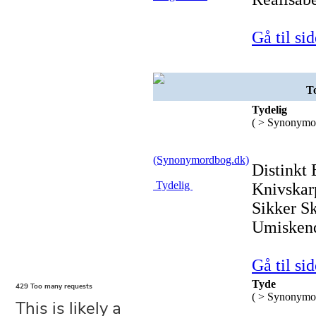
Gå til sid
To
Tydelig
( > Synonymo
(Synonymordbog.dk)
Distinkt 
Tydelig
Knivskar
Sikker Sk
Umiskend
Gå til sid
Tyde
( > Synonymo