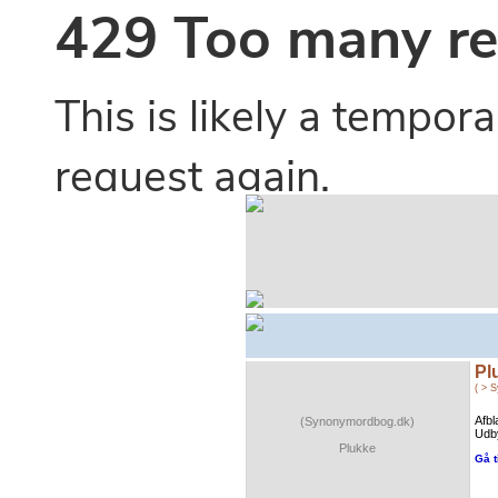
Pl
( > 
Afbl
(Synonymordbog.dk)
Udby
Plukke
Gå t