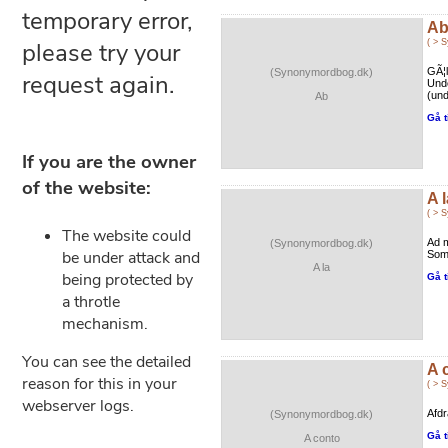
A
( > 
GÃ¦l
(Synonymordbog.dk)
Unde
(und
Ab
Gå t
A l
( > 
Ad 
(Synonymordbog.dk)
Som 
A la
Gå t
A 
( > 
Afdr
(Synonymordbog.dk)
Gå t
A conto