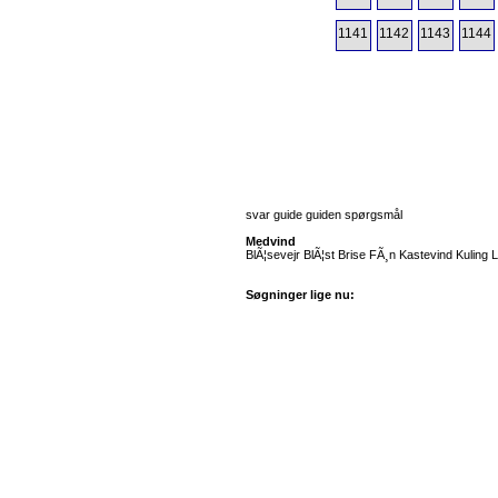
1141
1142
1143
1144
svar guide guiden spørgsmål
Medvind
BlÃ¦sevejr BlÃ¦st Brise FÃ¸n Kastevind Kuling 
Søgninger lige nu: