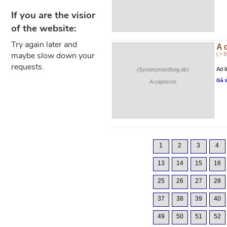
A 
( > 
Ad l
(Synonymordbog.dk)
Gå t
A capriccio
1
2
3
4
13
14
15
16
25
26
27
28
37
38
39
40
49
50
51
52