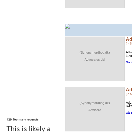
Ad
( > 
Advo
(Synonymordbog.dk)
Lovt
Advocatus dei
Gå t
Ad
( > 
Adv
(Synonymordbog.dk)
RÃ¥d
Advisere
Gå t