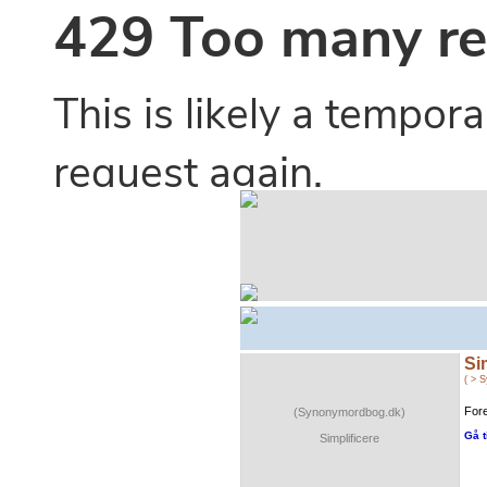
Si
( > 
Fore
(Synonymordbog.dk)
Gå t
Simplificere