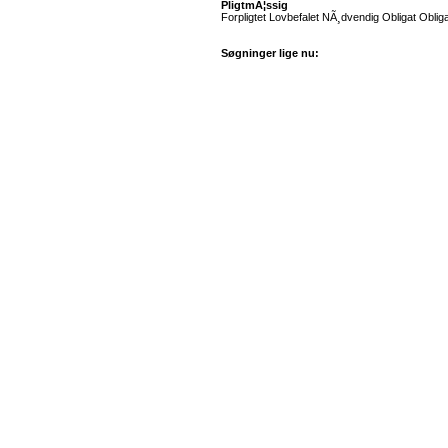
PligtmÃ¦ssig
Forpligtet Lovbefalet NÃ¸dvendig Obligat Obligat
Søgninger lige nu: