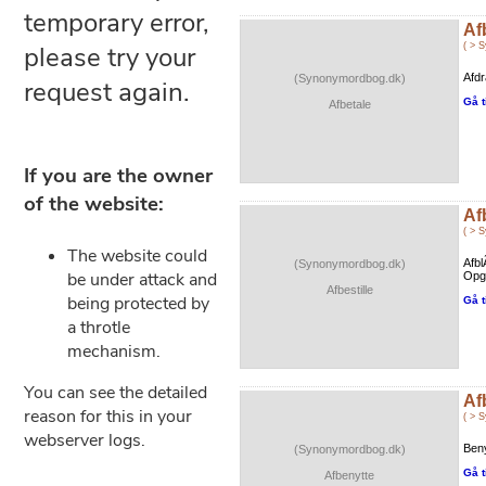
Af
( > 
Afdr
(Synonymordbog.dk)
Gå t
Afbetale
Af
( > 
Afbl
(Synonymordbog.dk)
Opgi
Afbestille
Gå t
Af
( > 
Beny
(Synonymordbog.dk)
Gå t
Afbenytte