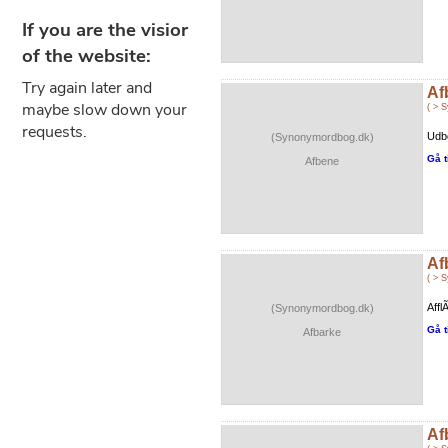
Af
( > 
Udbe
(Synonymordbog.dk)
Gå t
Afbene
Af
( > 
Affl
(Synonymordbog.dk)
Gå t
Afbarke
Af