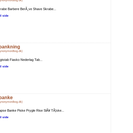
Synonymordbog.dk)
rabe Barbere BerÃ¸ve Shave Skrabe...
il side
bankning
Synonymordbog.dk)
gtstab Fiasko Nederlag Tab...
il side
banke
Synonymordbog.dk)
apse Banke Piske Prygle Rise SlÃ¥ TÃ¦ske...
il side