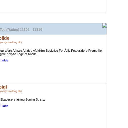
Top (Rating) 11301 - 11310
bilde
Synonymordbog.dk)
tografere Afmale Afridse Afskildre Beskrive FortÃ¦lle Fotografere Fremstille
ive Knipse Tage et billede...
il side
bigt
Synonymordbog.dk)
Skadeserstatning Soning Straf...
il side