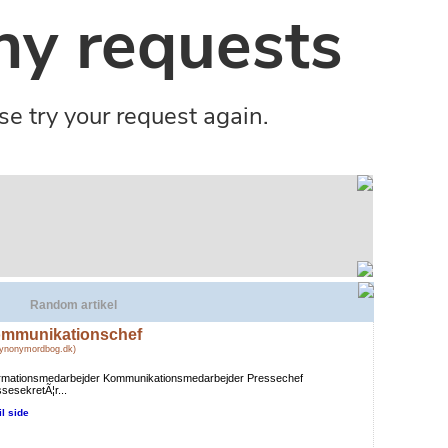
Random artikel
mmunikationschef
Synonymordbog.dk)
ormationsmedarbejder Kommunikationsmedarbejder Pressechef
sesekretÃ¦r...
il side