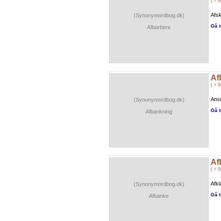
( > 
Afsk
(Synonymordbog.dk)
Gå t
Afbarbere
Af
( > 
Ansi
(Synonymordbog.dk)
Gå t
Afbankning
Af
( > 
Afkl
(Synonymordbog.dk)
Gå t
Afbanke