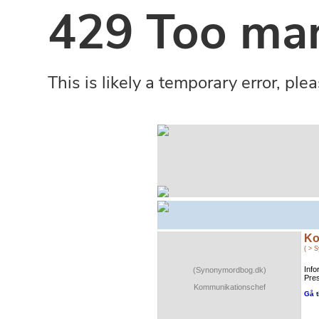
Ko
( > 
Inf
(Synonymordbog.dk)
Pres
Kommunikationschef
Gå t