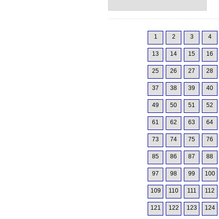
1
2
3
4
13
14
15
16
25
26
27
28
37
38
39
40
49
50
51
52
61
62
63
64
73
74
75
76
85
86
87
88
97
98
99
100
109
110
111
112
121
122
123
124