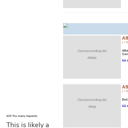
Af
( > 
Affo
(Synonymordbog.dk)
Geng
Afbilde
Gå t
Af
( > 
Bod 
(Synonymordbog.dk)
Gå t
Afbigt