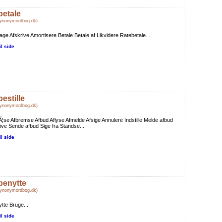
betale
Synonymordbog.dk)
age Afskrive Amortisere Betale Betale af Likvidere Ratebetale...
il side
bestille
Synonymordbog.dk)
Ã¦se Afbremse Afbud Aflyse Afmelde Afsige Annulere Indstille Melde afbud
ve Sende afbud Sige fra Standse...
il side
benytte
Synonymordbog.dk)
tte Bruge...
il side