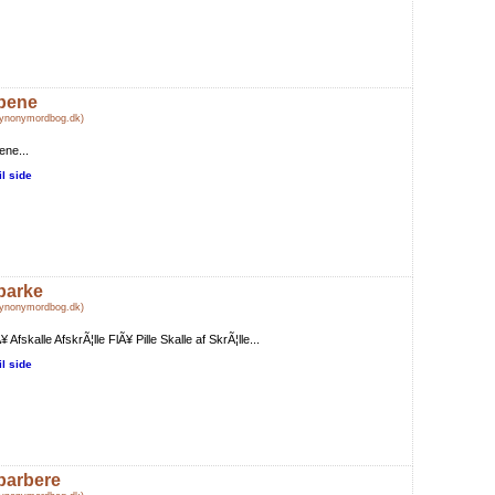
bene
Synonymordbog.dk)
ne...
il side
barke
Synonymordbog.dk)
Ã¥ Afskalle AfskrÃ¦lle FlÃ¥ Pille Skalle af SkrÃ¦lle...
il side
barbere