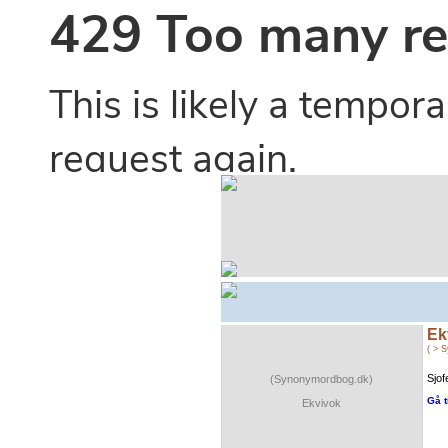
Ek
( > 
Sjof
(Synonymordbog.dk)
Gå t
Ekvivok