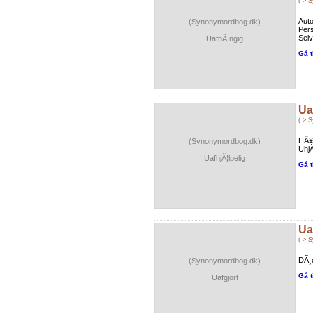
( > 
Auto
(Synonymordbog.dk)
Pers
Selv
UafhÃ¦ngig
Gå t
Ua
( > 
HÃ¥b
(Synonymordbog.dk)
UhjÃ
UafhjÃ¦lpelig
Gå t
Ua
( > 
DÃ¸d
(Synonymordbog.dk)
Gå t
Uafgjort