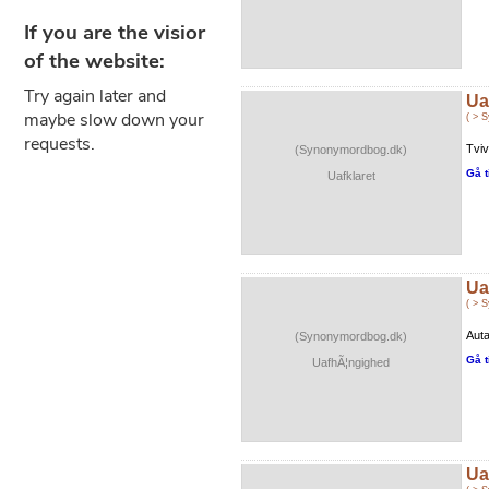
Ua
( > 
Tviv
(Synonymordbog.dk)
Gå t
Uafklaret
Ua
( > 
Auta
(Synonymordbog.dk)
Gå t
UafhÃ¦ngighed
Ua