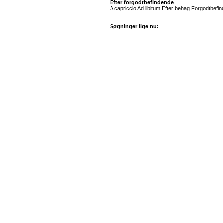
Efter forgodtbefindende
A capriccio Ad libitum Efter behag Forgodtbefin
Søgninger lige nu: