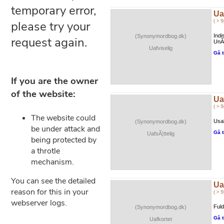
Ua
( > 
Indi
(Synonymordbog.dk)
UnÃ¦
Uafviselig
Gå t
Ua
( > 
Usal
(Synonymordbog.dk)
Gå t
UafsÃ¦ttelig
Ua
( > 
Fuld
(Synonymordbog.dk)
Gå t
Uafkortet