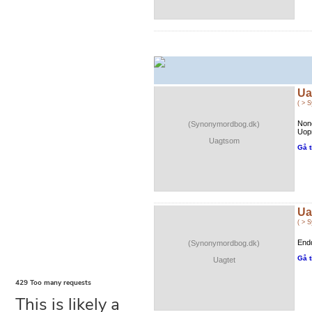
Ua
( > 
Nonc
(Synonymordbog.dk)
Uop
Uagtsom
Gå t
Ua
( > 
End
(Synonymordbog.dk)
Gå t
Uagtet