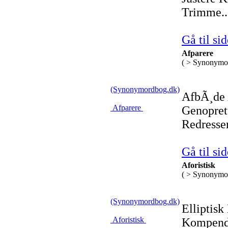
Trimme..
Gå til sid
Afparere
( > Synonymo
(Synonymordbog.dk)
AfbÃ¸de 
Afparere
Genopret
Redresse
Gå til sid
Aforistisk
( > Synonymo
(Synonymordbog.dk)
Elliptis
Aforistisk
Kompendi