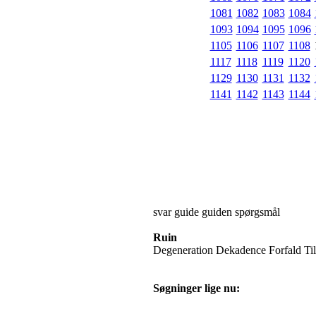
1081
1082
1083
1084
1093
1094
1095
1096
1105
1106
1107
1108
1117
1118
1119
1120
1129
1130
1131
1132
1141
1142
1143
1144
svar guide guiden spørgsmål
Ruin
Degeneration Dekadence Forfald Til
Søgninger lige nu: