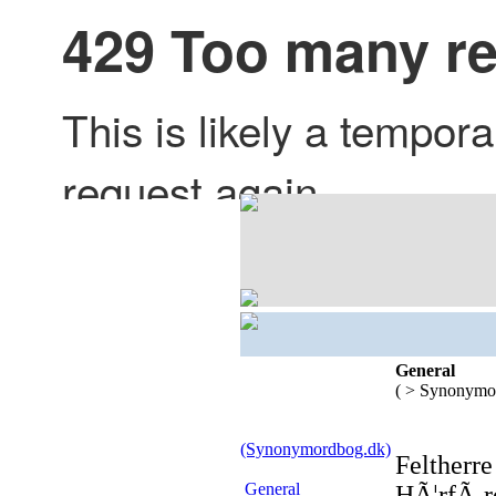
General
( > Synonymo
(Synonymordbog.dk)
Feltherre
General
HÃ¦rfÃ¸r