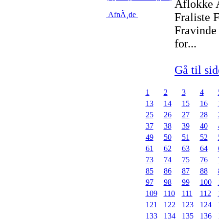
Aflokke 
AfnÃ¸de
Fraliste 
Fravinde 
for...
Gå til sid
1
2
3
4
13
14
15
16
25
26
27
28
37
38
39
40
49
50
51
52
61
62
63
64
73
74
75
76
85
86
87
88
97
98
99
100
109
110
111
112
121
122
123
124
133
134
135
136