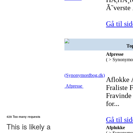
Ã˜verste
Gå til sid
Top
Afpresse
( > Synonymo
(Synonymordbog.dk)
Aflokke 
Afpresse
Fraliste 
Fravinde 
for...
Gå til sid
Afplukke
( > Synonymo