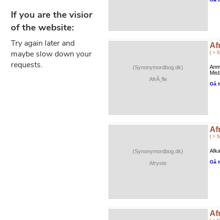
Af
( > 
Anme
(Synonymordbog.dk)
Misb
AfrÃ¸fle
Gå t
Af
( > 
Afka
(Synonymordbog.dk)
Gå t
Afryste
Af