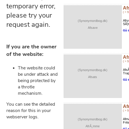
Af
( > 
Afry
(Synonymordbog.dk)
SÃ¦t
Afsave
Gå t
Af
( > 
Afs
(Synonymordbog.dk)
Trap
Afsats
Gå t
Af
( > 
AfmÃ
(Synonymordbog.dk)
Frit
AfrÃ¸mme
Gå t