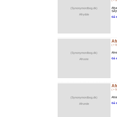
( > 
Afsa
(Synonymordbog.dk)
SÃ¦t
Afrydde
Gå t
Af
( > 
Afmi
(Synonymordbog.dk)
Gå t
Afruste
Af
( > 
Afsl
(Synonymordbog.dk)
Gå t
Afrunde