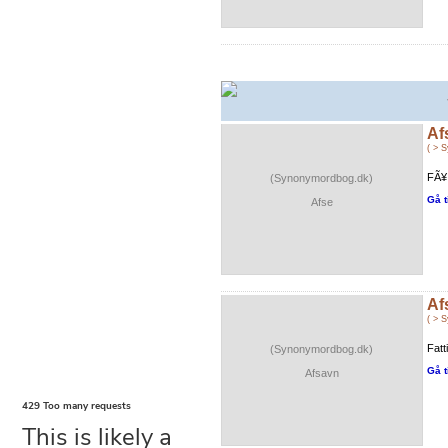
Af
( > 
FÃ¥ 
(Synonymordbog.dk)
Gå t
Afse
Af
( > 
Fatt
(Synonymordbog.dk)
Gå t
Afsavn