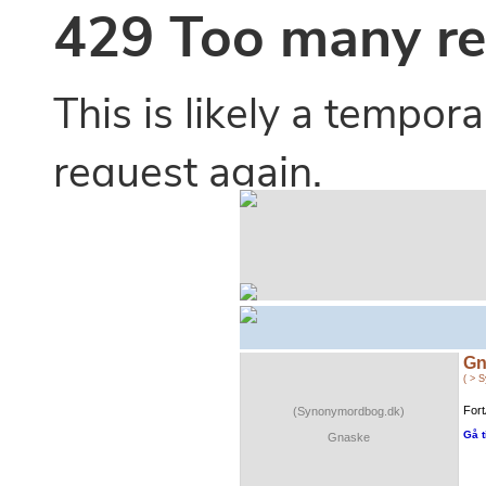
Gn
( > 
Fort
(Synonymordbog.dk)
Gå t
Gnaske