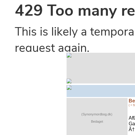
Be
( > 
(Synonymordbog.dk)
Af
Bedaget
Ga
Ã†