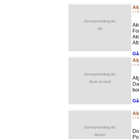
Ak
( > 
(Synonymordbog.dk)
Ak
Akt
Fo
Ak
Afd
Gå 
Ak
( > 
(Synonymordbog.dk)
Af
Aksle sit skind
Da
bor
Gå 
Ak
( > 
(Synonymordbog.dk)
Do
Aksiom
Po