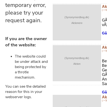
Ak
( > 
(Synonymordbog.dk)
GÃ¥
Aktionere
vÃ¦
Gå 
Ak
( > 
(Synonymordbog.dk)
Bef
Aktion
Be
Ge
GÃ
An
Sa
Gå 
Akt
( > 