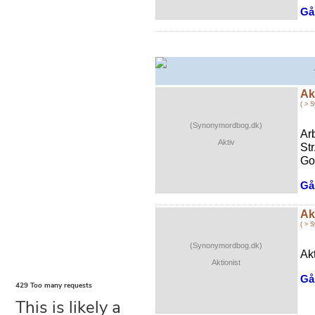
Gå 
Ak
( > 
(Synonymordbog.dk)
Ar
Aktiv
St
Go
Gå 
Ak
( > 
(Synonymordbog.dk)
Ak
Aktionist
Gå 