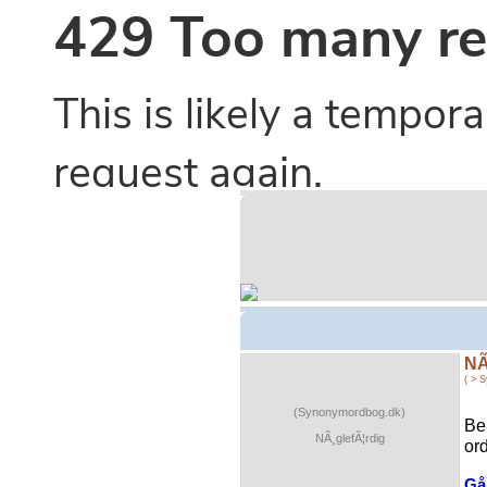
NÃ
( > 
(Synonymordbog.dk)
Be
NÃ¸glefÃ¦rdig
ord
Gå 