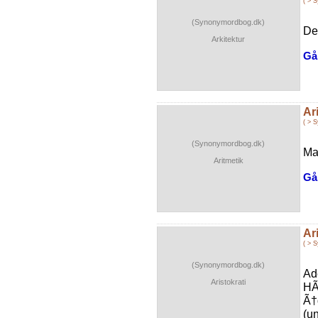
( > 
(Synonymordbog.dk)
De
Arkitektur
Gå 
Ar
( > 
(Synonymordbog.dk)
Ma
Aritmetik
Gå 
Ar
( > 
(Synonymordbog.dk)
Ad
Aristokrati
HÃ
Ã†
(u