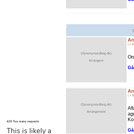
T
Ar
( > 
(Synonymordbog.dk)
Or
Arrangere
Gå 
Ar
( > 
(Synonymordbog.dk)
Af
Arrangement
ag
Ko
Gå 