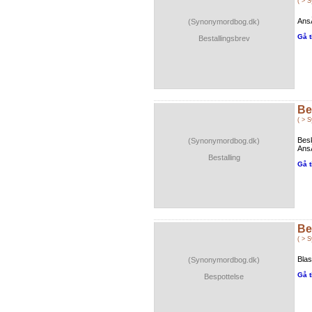
( > 
AnsÃ
(Synonymordbog.dk)
Gå t
Bestallingsbrev
Be
( > 
Bes
(Synonymordbog.dk)
AnsÃ
Bestalling
Gå t
Be
( > 
Blas
(Synonymordbog.dk)
Gå t
Bespottelse