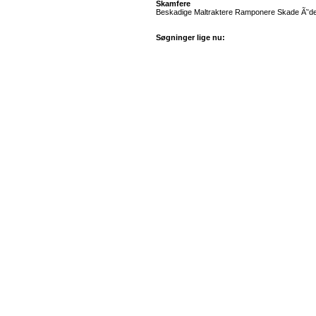
Skamfere
Beskadige Maltraktere Ramponere Skade Ã˜del
Søgninger lige nu: