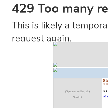
St
( > 
BekÃ
(Synonymordbog.dk)
Gå t
Stukket