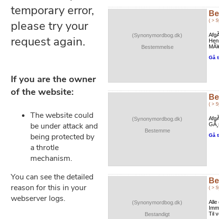
Be
( > 
AfgÃ
(Synonymordbog.dk)
Hens
MÃ¥l
Bestemmelse
Gå t
Be
( > 
AfgÃ
(Synonymordbog.dk)
GÃ¸r
Bestemme
Gå t
Be
( > 
Alle
(Synonymordbog.dk)
Imme
Til 
Bestandigt